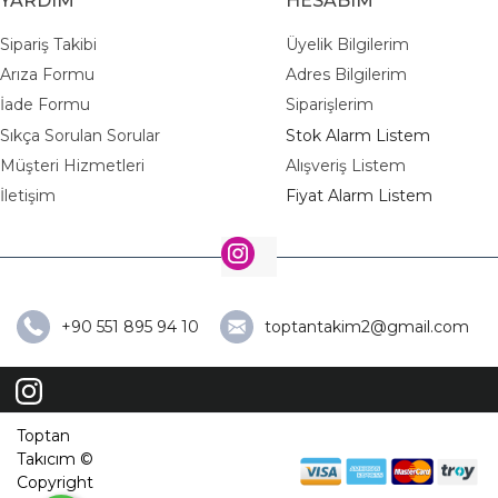
YARDIM
HESABIM
Sipariş Takibi
Üyelik Bilgilerim
Arıza Formu
Adres Bilgilerim
İade Formu
Siparişlerim
Sıkça Sorulan Sorular
Stok Alarm Listem
Müşteri Hizmetleri
Alışveriş Listem
İletişim
Fiyat Alarm Listem
+90 551 895 94 10
toptantakim2@gmail.com
Toptan
Takıcım ©
Copyright