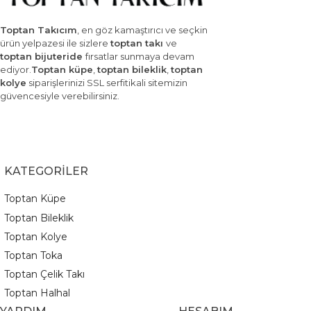
Toptan Takıcım
, en göz kamaştırıcı ve seçkin
ürün yelpazesi ile sizlere
toptan takı
ve
toptan bijuteride
fırsatlar sunmaya devam
ediyor.
Toptan küpe
,
toptan bileklik
,
toptan
kolye
siparişlerinizi SSL serfitikali sitemizin
güvencesiyle verebilirsiniz.
KATEGORİLER
Toptan Küpe
Toptan Bileklik
Toptan Kolye
Toptan Toka
Toptan Çelik Takı
Toptan Halhal