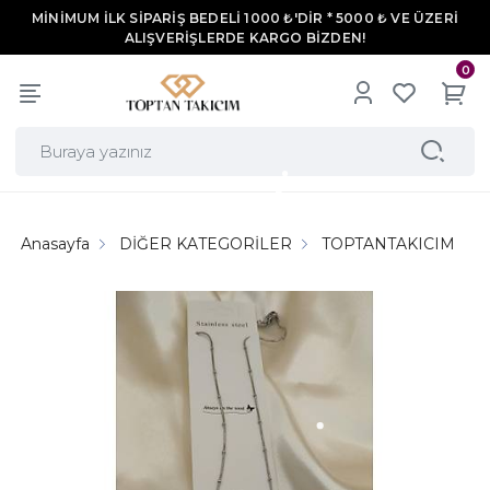
MİNİMUM İLK SİPARİŞ BEDELİ 1000 ₺'DİR * 5000 ₺ VE ÜZERİ
ALIŞVERİŞLERDE KARGO BİZDEN!
0
Anasayfa
DİĞER KATEGORİLER
TOPTANTAKICIM