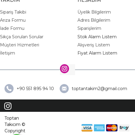
YARDIM
HESABIM
Sipariş Takibi
Üyelik Bilgilerim
Arıza Formu
Adres Bilgilerim
İade Formu
Siparişlerim
Sıkça Sorulan Sorular
Stok Alarm Listem
Müşteri Hizmetleri
Alışveriş Listem
İletişim
Fiyat Alarm Listem
+90 551 895 94 10
toptantakim2@gmail.com
Toptan
Takıcım ©
Copyright