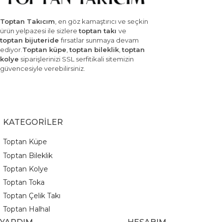
Toptan Takıcım
, en göz kamaştırıcı ve seçkin
ürün yelpazesi ile sizlere
toptan takı
ve
toptan bijuteride
fırsatlar sunmaya devam
ediyor.
Toptan küpe
,
toptan bileklik
,
toptan
kolye
siparişlerinizi SSL serfitikali sitemizin
güvencesiyle verebilirsiniz.
KATEGORİLER
Toptan Küpe
Toptan Bileklik
Toptan Kolye
Toptan Toka
Toptan Çelik Takı
Toptan Halhal