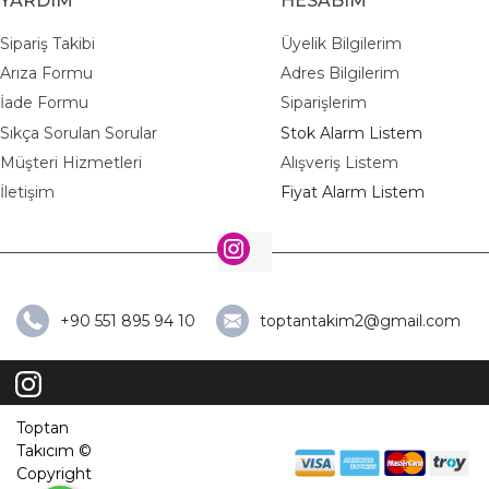
YARDIM
HESABIM
Sipariş Takibi
Üyelik Bilgilerim
Arıza Formu
Adres Bilgilerim
İade Formu
Siparişlerim
Sıkça Sorulan Sorular
Stok Alarm Listem
Müşteri Hizmetleri
Alışveriş Listem
İletişim
Fiyat Alarm Listem
+90 551 895 94 10
toptantakim2@gmail.com
Toptan
Takıcım ©
Copyright