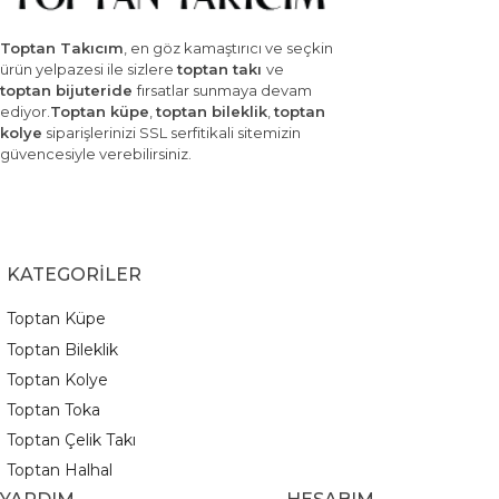
Toptan Takıcım
, en göz kamaştırıcı ve seçkin
ürün yelpazesi ile sizlere
toptan takı
ve
toptan bijuteride
fırsatlar sunmaya devam
ediyor.
Toptan küpe
,
toptan bileklik
,
toptan
kolye
siparişlerinizi SSL serfitikali sitemizin
güvencesiyle verebilirsiniz.
KATEGORİLER
Toptan Küpe
Toptan Bileklik
Toptan Kolye
Toptan Toka
Toptan Çelik Takı
Toptan Halhal