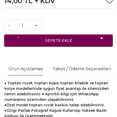
14,00 TL + KDV
-
+
SEPETE EKLE
Ürün Açıklaması
Taksit / Ödeme Seçenekleri
♦ Toptan rozet, toptan küpe, toptan bileklik ve toptan
kolye modellerinde uygun fiyat avantajı ile sitemizden
temin edebilirsiniz.
♦ Ayrıntılı bilgi için WhatsApp
numaramız üzerinden ulaşabilirsiniz.
♦Özel model toptan rozet baskısı talep edebilirsiniz.
♦120gr Parlak Fotoğraf Kağıdı Kullanılıp Yüksek Baskı
Kalitesi İle Üretilmektedir.