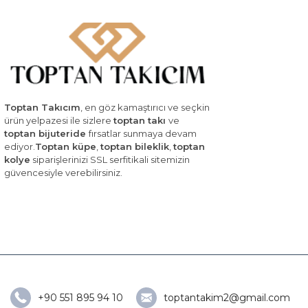
Toptan Takıcım
, en göz kamaştırıcı ve seçkin
ürün yelpazesi ile sizlere
toptan takı
ve
toptan bijuteride
fırsatlar sunmaya devam
ediyor.
Toptan küpe
,
toptan bileklik
,
toptan
kolye
siparişlerinizi SSL serfitikali sitemizin
güvencesiyle verebilirsiniz.
+90 551 895 94 10
toptantakim2@gmail.com