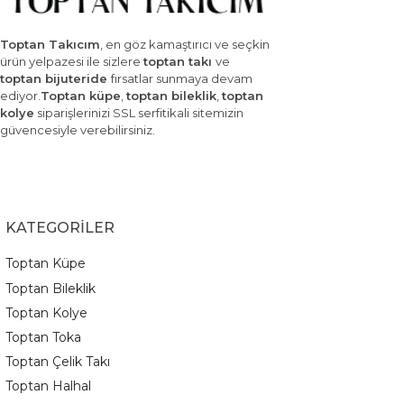
Toptan Takıcım
, en göz kamaştırıcı ve seçkin
ürün yelpazesi ile sizlere
toptan takı
ve
toptan bijuteride
fırsatlar sunmaya devam
ediyor.
Toptan küpe
,
toptan bileklik
,
toptan
kolye
siparişlerinizi SSL serfitikali sitemizin
güvencesiyle verebilirsiniz.
KATEGORİLER
Toptan Küpe
Toptan Bileklik
Toptan Kolye
Toptan Toka
Toptan Çelik Takı
Toptan Halhal