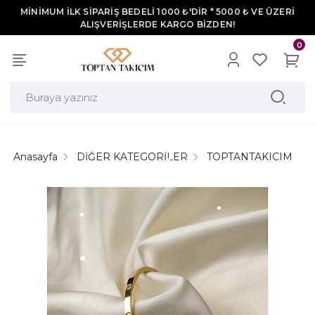
MİNİMUM İLK SİPARİŞ BEDELİ 1000 ₺'DİR * 5000 ₺ VE ÜZERİ
ALIŞVERİŞLERDE KARGO BİZDEN!
0
Anasayfa
DİĞER KATEGORİLER
TOPTANTAKICIM