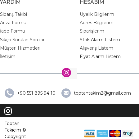
YARDIM
HESABIM
Sipariş Takibi
Üyelik Bilgilerim
Arıza Formu
Adres Bilgilerim
İade Formu
Siparişlerim
Sıkça Sorulan Sorular
Stok Alarm Listem
Müşteri Hizmetleri
Alışveriş Listem
İletişim
Fiyat Alarm Listem
+90 551 895 94 10
toptantakim2@gmail.com
Toptan
Takıcım ©
Copyright