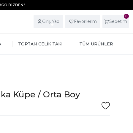
ARGO BİZDEN!
0
Giriş Yap
Favorilerim
Sepetim
A
TOPTAN ÇELİK TAKI
TÜM ÜRÜNLER
lka Küpe / Orta Boy
V