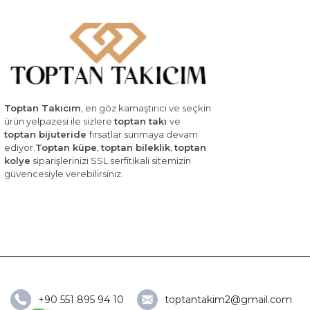
Toptan Takıcım
, en göz kamaştırıcı ve seçkin
ürün yelpazesi ile sizlere
toptan takı
ve
toptan bijuteride
fırsatlar sunmaya devam
ediyor.
Toptan küpe
,
toptan bileklik
,
toptan
kolye
siparişlerinizi SSL serfitikali sitemizin
güvencesiyle verebilirsiniz.
+90 551 895 94 10
toptantakim2@gmail.com