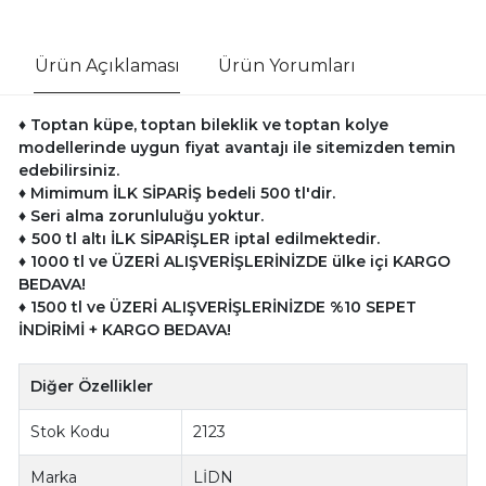
Ürün Açıklaması
Ürün Yorumları
♦ Toptan küpe, toptan bileklik ve toptan kolye
modellerinde uygun fiyat avantajı ile sitemizden temin
edebilirsiniz.
♦
Mimimum İLK SİPARİŞ bedeli 500 tl'dir.
♦
Seri alma zorunluluğu yoktur.
♦
500 tl altı İLK SİPARİŞLER iptal edilmektedir.
♦
10
00 tl ve ÜZERİ ALIŞVERİŞLERİNİZDE ülke içi KARGO
BEDAVA!
♦
1500 tl ve
ÜZERİ ALIŞVERİŞLERİNİZDE %10 SEPET
İNDİRİMİ + KARGO BEDAVA!
Diğer Özellikler
Stok Kodu
2123
Marka
LİDN