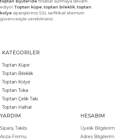
Tedarik Sürecinde Güven
toptan bijuteride
fırsatlar sunmaya devam
ediyor.
Toptan küpe
,
toptan bileklik
,
toptan
Ürün kalitesi, müşteri sadakati için kritiktir. Güvenilir bir
kolye
siparişlerinizi SSL serfitikali sitemizin
güvencesiyle verebilirsiniz.
tedarikçi ile çalışmak, işinizin sürdürülebilirliği için en önemli
adımdır. Kaliteli malzemeler ve rekabetçi fiyatlarla
işletmenizi bir adım öne çıkarın.
KATEGORİLER
Toptan Küpe
Toptan Bileklik
Toptan Kolye
Toptan Toka
Toptan Çelik Takı
Toptan Halhal
YARDIM
HESABIM
Sipariş Takibi
Üyelik Bilgilerim
Arıza Formu
Adres Bilgilerim