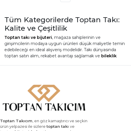
Tüm Kategorilerde Toptan Takı:
Kalite ve Çeşitlilik
Toptan takı ve bijuteri
, mağaza sahiplerinin ve
girişimcilerin modaya uygun ürünleri düşük maliyetle temin
edebileceği en ideal alışveriş modelidir. Takı dünyasında
toptan satın alım, rekabet avantajı sağlamak ve
bileklik
modelleri
gibi hızla tükenen stokları yenilemek için en etkili
yöntemdir.
Toptan Bijuteri Satın Almanın
Avantajları
Ekonomik fiyatlar ve trend ürünler, bijuteri sektörünün can
damarıdır. Toptan bijuteri ürünleri satın alarak sezonun en
popüler parçalarını stoklayabilir, kârlılığınızı artırmanıza
yardımcı olacak en şık
toptan kolye
koleksiyonlarını
Toptan Takıcım
, en göz kamaştırıcı ve seçkin
inceleyebilirsiniz.
ürün yelpazesi ile sizlere
toptan takı
ve