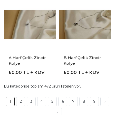
A Harf Çelik Zincir
B Harf Çelik Zincir
Kolye
Kolye
60,00
TL + KDV
60,00
TL + KDV
Bu kategoride toplam
472
ürün listeleniyor.
1
2
3
4
5
6
7
8
9
›
»