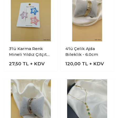
3'lü Karma Renk
4'lü Çelik Ajda
Mineli Yıldız Çıtçıt
Bileklik - 6.0cm
Toka
27,50
TL + KDV
120,00
TL + KDV