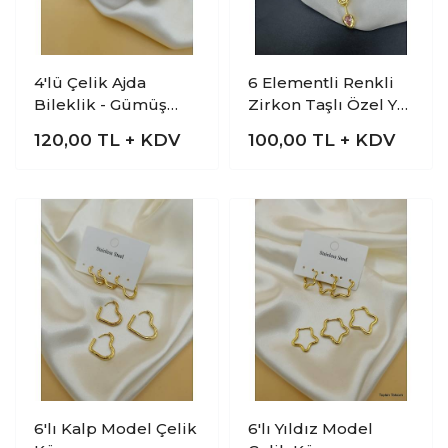
4'lü Çelik Ajda
6 Elementli Renkli
Bileklik - Gümüş
Zirkon Taşlı Özel Y
Model
Tasarım Çelik Kolye
120,00
TL + KDV
100,00
TL + KDV
6'lı Kalp Model Çelik
6'lı Yıldız Model