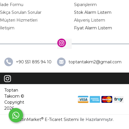
İade Formu
Siparişlerim
Sıkça Sorulan Sorular
Stok Alarm Listem
Müşteri Hizmetleri
Alışveriş Listem
İletişim
Fiyat Alarm Listem
+90 551 895 94 10
toptantakim2@gmail.com
Toptan
Takıcım ©
Copyright
2026
®
PlatinMarket
E-Ticaret Sistemi
İle Hazırlanmıştır.