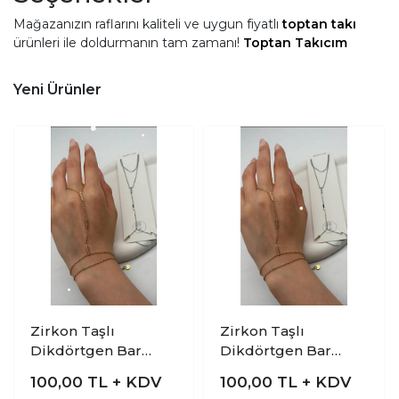
Mağazanızın raflarını kaliteli ve uygun fiyatlı
toptan takı
ürünleri ile doldurmanın tam zamanı!
Toptan Takıcım
olarak sunduğumuz geniş yelpazede, her müşterinin
zevkine hitap eden modaya uygun modeller yer almaktadır.
Yeni Ürünler
Zirkon Taşlı
Zirkon Taşlı
Dikdörtgen Bar
Dikdörtgen Bar
Çelik Gold Şahmeran
Çelik Silver
100,00
TL + KDV
100,00
TL + KDV
Bileklik
Şahmeran Bileklik