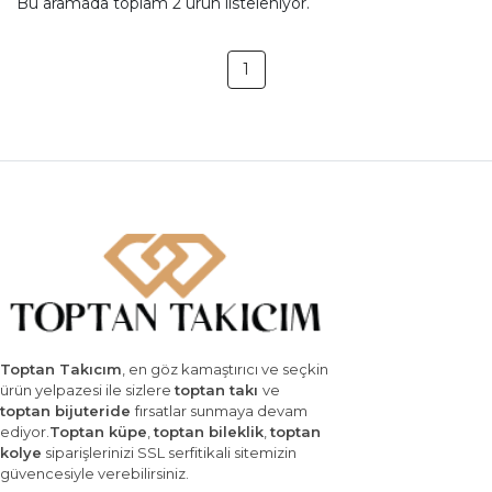
Bu aramada toplam
2
ürün listeleniyor.
1
Toptan Takıcım
, en göz kamaştırıcı ve seçkin
ürün yelpazesi ile sizlere
toptan takı
ve
toptan bijuteride
fırsatlar sunmaya devam
ediyor.
Toptan küpe
,
toptan bileklik
,
toptan
kolye
siparişlerinizi SSL serfitikali sitemizin
güvencesiyle verebilirsiniz.