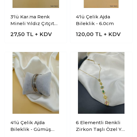
3'lü Karma Renk
4'lü Çelik Ajda
Mineli Yıldız Çıtçıt
Bileklik - 6.0cm
Toka
27,50
TL + KDV
120,00
TL + KDV
4'lü Çelik Ajda
6 Elementli Renkli
Bileklik - Gümüş
Zirkon Taşlı Özel Y
Model
Tasarım Çelik Kolye