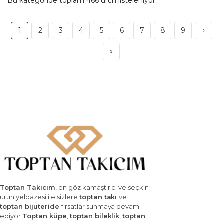
Bu kategoride toplam
466
ürün listeleniyor.
1
2
3
4
5
6
7
8
9
›
»
Toptan Takıcım
, en göz kamaştırıcı ve seçkin
ürün yelpazesi ile sizlere
toptan takı
ve
toptan bijuteride
fırsatlar sunmaya devam
ediyor.
Toptan küpe
,
toptan bileklik
,
toptan