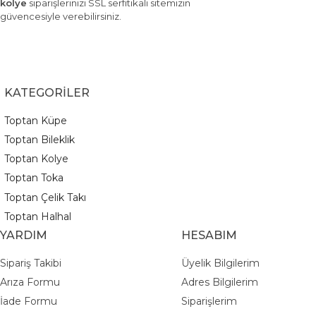
kolye
siparişlerinizi SSL serfitikali sitemizin
güvencesiyle verebilirsiniz.
KATEGORİLER
Toptan Küpe
Toptan Bileklik
Toptan Kolye
Toptan Toka
Toptan Çelik Takı
Toptan Halhal
YARDIM
HESABIM
Sipariş Takibi
Üyelik Bilgilerim
Arıza Formu
Adres Bilgilerim
İade Formu
Siparişlerim