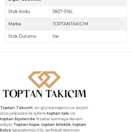
Stok Kodu
3827-316L
Marka
TOPTANTAKICIM
Stok Durumu
Var
Toptan Takıcım
, en göz kamaştırıcı ve seçkin
ürün yelpazesi ile sizlere
toptan takı
ve
toptan bijuteride
fırsatlar sunmaya devam
ediyor.
Toptan küpe
,
toptan bileklik
,
toptan
kolye
siparişlerinizi SSL serfitikali sitemizin