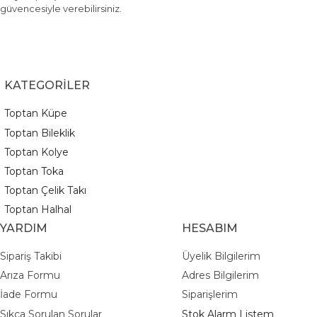
güvencesiyle verebilirsiniz.
KATEGORİLER
Toptan Küpe
Toptan Bileklik
Toptan Kolye
Toptan Toka
Toptan Çelik Takı
Toptan Halhal
YARDIM
HESABIM
Sipariş Takibi
Üyelik Bilgilerim
Arıza Formu
Adres Bilgilerim
İade Formu
Siparişlerim
Sıkça Sorulan Sorular
Stok Alarm Listem