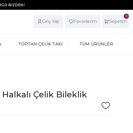
ARGO BİZDEN!
0
Giriş Yap
Favorilerim
Sepetim
A
TOPTAN ÇELİK TAKI
TÜM ÜRÜNLER
Halkalı Çelik Bileklik
V