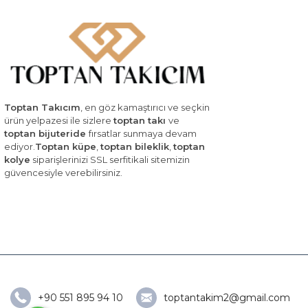
Toptan Takıcım
, en göz kamaştırıcı ve seçkin
ürün yelpazesi ile sizlere
toptan takı
ve
toptan bijuteride
fırsatlar sunmaya devam
ediyor.
Toptan küpe
,
toptan bileklik
,
toptan
kolye
siparişlerinizi SSL serfitikali sitemizin
güvencesiyle verebilirsiniz.
+90 551 895 94 10
toptantakim2@gmail.com