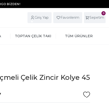
ARGO BİZDEN!
0
Giriş Yap
Favorilerim
Sepetim
A
TOPTAN ÇELİK TAKI
TÜM ÜRÜNLER
çmeli Çelik Zincir Kolye 45
V