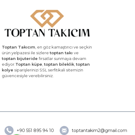
Toptan Takıcım
, en göz kamaştırıcı ve seçkin
ürün yelpazesi ile sizlere
toptan takı
ve
toptan bijuteride
fırsatlar sunmaya devam
ediyor.
Toptan küpe
,
toptan bileklik
,
toptan
kolye
siparişlerinizi SSL serfitikali sitemizin
güvencesiyle verebilirsiniz.
+90 551 895 94 10
toptantakim2@gmail.com