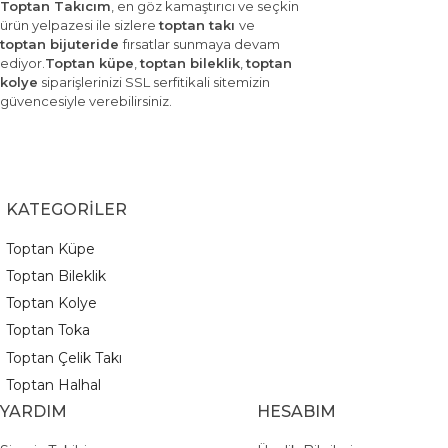
Toptan Takıcım
, en göz kamaştırıcı ve seçkin
ürün yelpazesi ile sizlere
toptan takı
ve
toptan bijuteride
fırsatlar sunmaya devam
ediyor.
Toptan küpe
,
toptan bileklik
,
toptan
kolye
siparişlerinizi SSL serfitikali sitemizin
güvencesiyle verebilirsiniz.
KATEGORİLER
Toptan Küpe
Toptan Bileklik
Toptan Kolye
Toptan Toka
Toptan Çelik Takı
Toptan Halhal
YARDIM
HESABIM