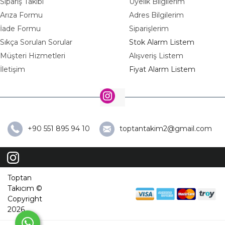
Sipariş Takibi
Üyelik Bilgilerim
Arıza Formu
Adres Bilgilerim
İade Formu
Siparişlerim
Sıkça Sorulan Sorular
Stok Alarm Listem
Müşteri Hizmetleri
Alışveriş Listem
İletişim
Fiyat Alarm Listem
+90 551 895 94 10
toptantakim2@gmail.com
Toptan
Takıcım ©
Copyright
2026