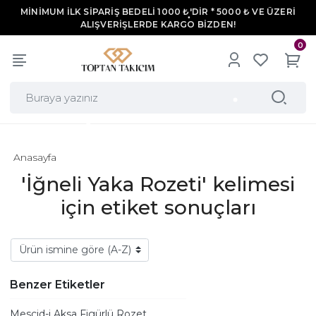
MİNİMUM İLK SİPARİŞ BEDELİ 1000 ₺'DİR * 5000 ₺ VE ÜZERİ
ALIŞVERİŞLERDE KARGO BİZDEN!
0
Anasayfa
'İğneli Yaka Rozeti' kelimesi
için etiket sonuçları
Benzer Etiketler
Mescid-i Aksa Figürlü Rozet