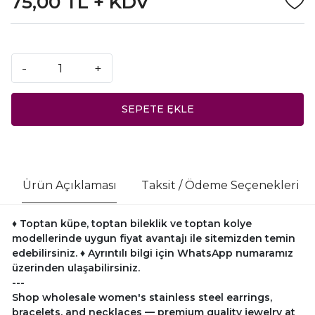
75,00 TL + KDV
-
+
SEPETE EKLE
Ürün Açıklaması
Taksit / Ödeme Seçenekleri
♦ Toptan küpe, toptan bileklik ve toptan kolye
modellerinde uygun fiyat avantajı ile sitemizden temin
edebilirsiniz.
♦ Ayrıntılı bilgi için WhatsApp numaramız
üzerinden ulaşabilirsiniz.
---
Shop wholesale women's stainless steel earrings,
bracelets, and necklaces — premium quality jewelry at