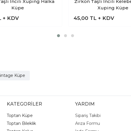
aşlı İncili Xuping Halka
Zirkon Taşlı İncili Kele
Küpe
Xuping Küpe
L + KDV
45,00
TL + KDV
intage Küpe
KATEGORİLER
YARDIM
Toptan Küpe
Sipariş Takibi
Toptan Bileklik
Arıza Formu