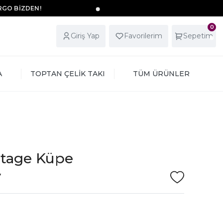
ARGO BİZDEN!
0
Giriş Yap
Favorilerim
Sepetim
A
TOPTAN ÇELİK TAKI
TÜM ÜRÜNLER
intage Küpe
V