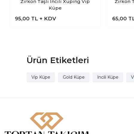
Zirkon Taşlı İncili Xuping Vip
Zirkon T
Küpe
95,00
TL + KDV
65,00
T
Ürün Etiketleri
Vip Küpe
Gold Küpe
İncili Küpe
V