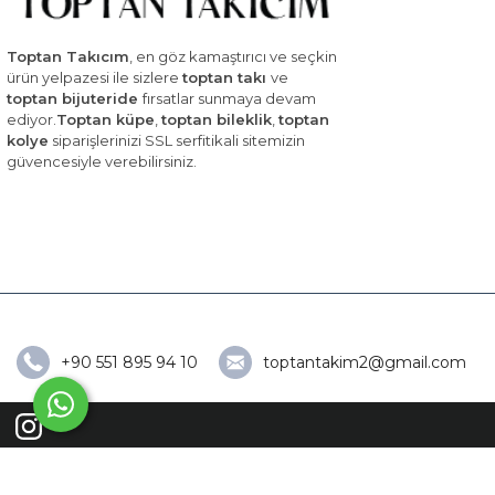
Toptan Takıcım
, en göz kamaştırıcı ve seçkin
ürün yelpazesi ile sizlere
toptan takı
ve
toptan bijuteride
fırsatlar sunmaya devam
ediyor.
Toptan küpe
,
toptan bileklik
,
toptan
kolye
siparişlerinizi SSL serfitikali sitemizin
güvencesiyle verebilirsiniz.
+90 551 895 94 10
toptantakim2@gmail.com
Toptan Takıcım © Copyright 2026