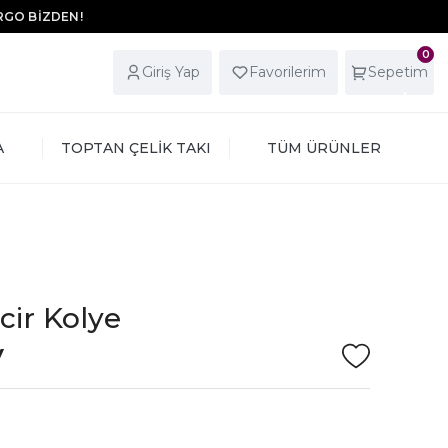
ARGO BİZDEN!
0
Giriş Yap
Favorilerim
Sepetim
A
TOPTAN ÇELİK TAKI
TÜM ÜRÜNLER
ncir Kolye
V