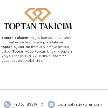
Toptan Takıcım
, en göz kamaştırıcı ve seçkin
ürün yelpazesi ile sizlere
toptan takı
ve
toptan bijuteride
fırsatlar sunmaya devam
ediyor.
Toptan küpe
,
toptan bileklik
,
toptan
kolye
siparişlerinizi SSL serfitikali sitemizin
güvencesiyle verebilirsiniz.
+90 551 895 94 10
toptantakim2@gmail.com