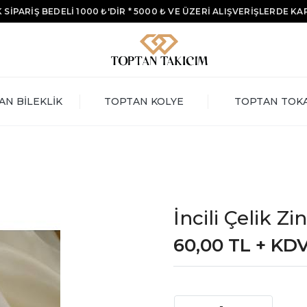
 SİPARİŞ BEDELİ 1000 ₺'DİR * 5000 ₺ VE ÜZERİ ALIŞVERİŞLERDE K
AN BİLEKLİK
TOPTAN KOLYE
TOPTAN TOK
İncili Çelik Zi
60,00 TL + KD