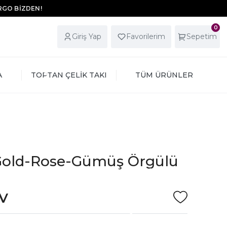
ARGO BİZDEN!
0
Giriş Yap
Favorilerim
Sepetim
A
TOPTAN ÇELİK TAKI
TÜM ÜRÜNLER
ı Gold-Rose-Gümüş Örgülü
DV