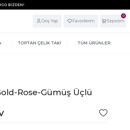
ARGO BİZDEN!
0
Giriş Yap
Favorilerim
Sepetim
A
TOPTAN ÇELİK TAKI
TÜM ÜRÜNLER
ı Gold-Rose-Gümüş Üçlü
DV