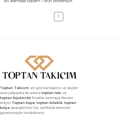
Bu aramada toplam
1
ürün listeleniyor.
1
Toptan Takıcım
, en göz kamaştırıcı ve seçkin
ürün yelpazesi ile sizlere
toptan takı
ve
toptan bijuteride
fırsatlar sunmaya devam
ediyor.
Toptan küpe
,
toptan bileklik
,
toptan
kolye
siparişlerinizi SSL serfitikali sitemizin
güvencesiyle verebilirsiniz.