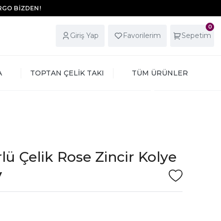
ARGO BİZDEN!
0
Giriş Yap
Favorilerim
Sepetim
A
TOPTAN ÇELİK TAKI
TÜM ÜRÜNLER
lü Çelik Rose Zincir Kolye
V