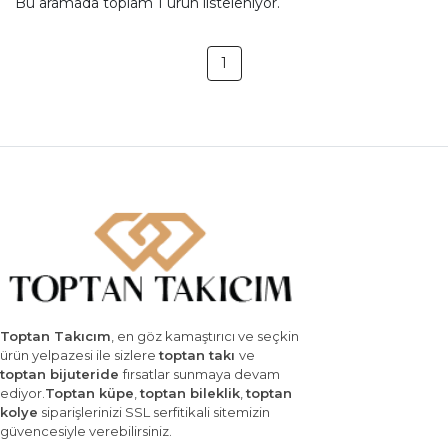
Bu aramada toplam
1
ürün listeleniyor.
1
Toptan Takıcım
, en göz kamaştırıcı ve seçkin
ürün yelpazesi ile sizlere
toptan takı
ve
toptan bijuteride
fırsatlar sunmaya devam
ediyor.
Toptan küpe
,
toptan bileklik
,
toptan
kolye
siparişlerinizi SSL serfitikali sitemizin
güvencesiyle verebilirsiniz.