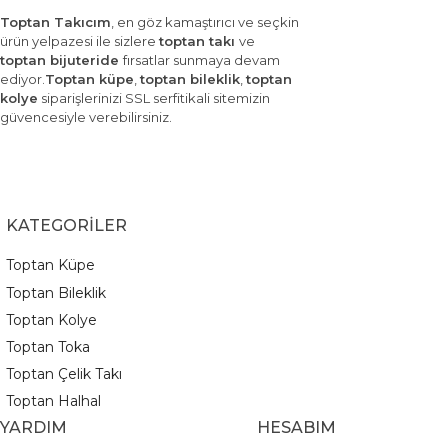
Toptan Takıcım
, en göz kamaştırıcı ve seçkin
ürün yelpazesi ile sizlere
toptan takı
ve
toptan bijuteride
fırsatlar sunmaya devam
ediyor.
Toptan küpe
,
toptan bileklik
,
toptan
kolye
siparişlerinizi SSL serfitikali sitemizin
güvencesiyle verebilirsiniz.
KATEGORİLER
Toptan Küpe
Toptan Bileklik
Toptan Kolye
Toptan Toka
Toptan Çelik Takı
Toptan Halhal
YARDIM
HESABIM