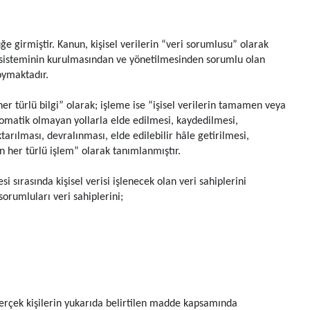
e girmiştir. Kanun, kişisel verilerin “veri sorumlusu” olarak
ayıt sisteminin kurulmasından ve yönetilmesinden sorumlu olan
koymaktadır.
 her türlü bilgi” olarak; işleme ise “işisel verilerin tamamen veya
tomatik olmayan yollarla elde edilmesi, kaydedilmesi,
rılması, devralınması, elde edilebilir hâle getirilmesi,
en her türlü işlem” olarak tanımlanmıştır.
i sırasında kişisel verisi işlenecek olan veri sahiplerini
orumluları veri sahiplerini;
i gerçek kişilerin yukarıda belirtilen madde kapsamında