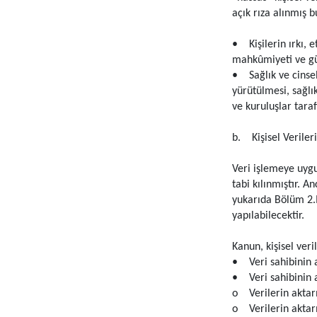
açık rıza alınmış 
• Kişilerin ırkı, e
mahkûmiyeti ve güve
• Sağlık ve cinsel
yürütülmesi, sağlı
ve kuruluşlar taraf
b. Kişisel Veriler
Veri işlemeye uygun
tabi kılınmıştır. 
yukarıda Bölüm 2.II
yapılabilecektir.
Kanun, kişisel veri
• Veri sahibinin a
• Veri sahibinin a
o Verilerin aktarı
o Verilerin aktarı