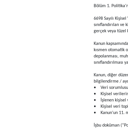
Bölüm 1. Politika’
6698 Sayılı Kişise
sınıflandırılan ve
gerçek veya tüzel k
Kanun kapsamında ki
kısmen otomatik ol
depolanması, muhaf
sınıflandırılması 
Kanun, diğer düzenl
bilgilendirme / ay
• Veri sorumlusunu
• Kişisel verileri
• İşlenen kişisel 
• Kişisel veri to
• Kanun’un 11. mad
İşbu doküman (“Pol