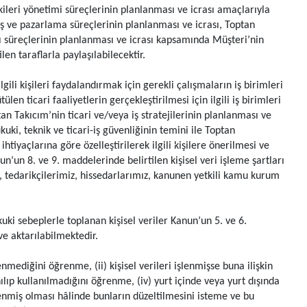
kileri yönetimi süreçlerinin planlanması ve icrası amaçlarıyla
ş ve pazarlama süreçlerinin planlanması ve icrası, Toptan
ı süreçlerinin planlanması ve icrası kapsamında Müşteri’nin
en taraflarla paylaşılabilecektir.
gili kişileri faydalandırmak için gerekli çalışmaların iş birimleri
len ticari faaliyetlerin gerçekleştirilmesi için ilgili iş birimleri
an Takıcım’nin ticari ve/veya iş stratejilerinin planlanması ve
hukuki, teknik ve ticari-iş güvenliğinin temini ile Toptan
ihtiyaçlarına göre özelleştirilerek ilgili kişilere önerilmesi ve
un’un 8. ve 9. maddelerinde belirtilen kişisel veri işleme şartları
mız, tedarikçilerimiz, hissedarlarımız, kanunen yetkili kamu kurum
uki sebeplerle toplanan kişisel veriler Kanun’un 5. ve 6.
e aktarılabilmektedir.
lenmediğini öğrenme, (ii) kişisel verileri işlenmişse buna ilişkin
ılıp kullanılmadığını öğrenme, (iv) yurt içinde veya yurt dışında
 işlenmiş olması hâlinde bunların düzeltilmesini isteme ve bu