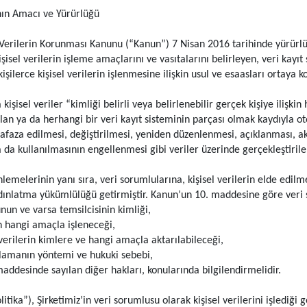
nın Amacı ve Yürürlüğü
l Verilerin Korunması Kanunu (“Kanun”) 7 Nisan 2016 tarihinde yürürlüğ
 kişisel verilerin işleme amaçlarını ve vasıtalarını belirleyen, veri k
işilerce kişisel verilerin işlenmesine ilişkin usul ve esaasları ortaya 
şisel veriler “kimliği belirli veya belirlenebilir gerçek kişiye ilişkin
an ya da herhangi bir veri kayıt sisteminin parçası olmak kaydıyla o
aza edilmesi, değiştirilmesi, yeniden düzenlenmesi, açıklanması, akta
ya da kullanılmasının engellenmesi gibi veriler üzerinde gerçekleştiril
emelerinin yanı sıra, veri sorumlularına, kişisel verilerin elde edilmes
dınlatma yükümlülüğü getirmiştir. Kanun’un 10. maddesine göre veri s
n ve varsa temsilcisinin kimliği,
n hangi amaçla işleneceği,
verilerin kimlere ve hangi amaçla aktarılabileceği,
plamanın yöntemi ve hukuki sebebi,
desinde sayılan diğer hakları, konularında bilgilendirmelidir.
itika”), Şirketimiz’in veri sorumlusu olarak kişisel verilerini işlediğ