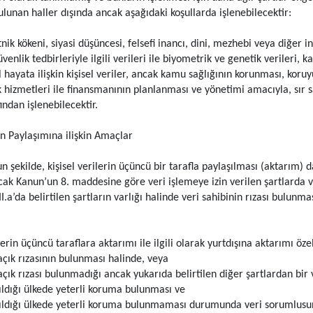
bulunan haller dışında ancak aşağıdaki koşullarda işlenebilecektir:
tnik kökeni, siyasi düşüncesi, felsefi inancı, dini, mezhebi veya diğer in
nlik tedbirleriyle ilgili verileri ile biyometrik ve genetik verileri, 
 hayata ilişkin kişisel veriler, ancak kamu sağlığının korunması, koruy
k hizmetleri ile finansmanının planlanması ve yönetimi amacıyla, sır
ından işlenebilecektir.
in Paylaşımına ilişkin Amaçlar
 şekilde, kişisel verilerin üçüncü bir tarafla paylaşılması (aktarım) d
Ancak Kanun’un 8. maddesine göre veri işlemeye izin verilen şartlarda 
.a’da belirtilen şartların varlığı halinde veri sahibinin rızası bulunmasa
lerin üçüncü taraflara aktarımı ile ilgili olarak yurtdışına aktarımı öze
çık rızasının bulunması halinde, veya
çık rızası bulunmadığı ancak yukarıda belirtilen diğer şartlardan bir v
ldığı ülkede yeterli koruma bulunması ve
ldığı ülkede yeterli koruma bulunmaması durumunda veri sorumlusunun 