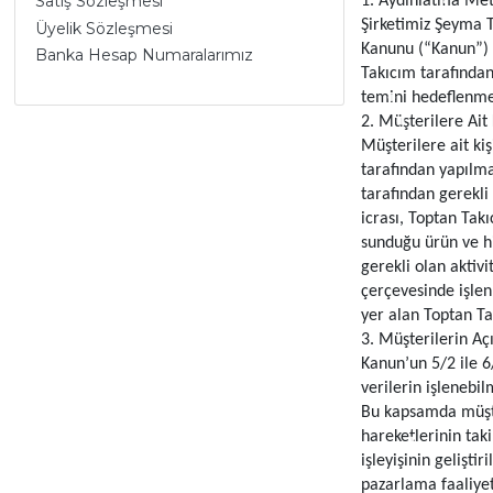
Satış Sözleşmesi
1. Aydınlatma Met
Şirketimiz Şeyma T
Üyelik Sözleşmesi
Kanunu (“Kanun”) 
Banka Hesap Numaralarımız
Takıcım tarafından
temini hedeflenme
2. Müşterilere Ait
Müşterilere ait kiş
tarafından yapılmas
tarafından gerekli
icrası, Toptan Takı
sunduğu ürün ve hiz
gerekli olan aktiv
çerçevesinde işlen
yer alan Toptan Ta
3. Müşterilerin Aç
Kanun’un 5/2 ile 6
verilerin işlenebil
Bu kapsamda müşter
hareketlerinin taki
işleyişinin gelişt
pazarlama faaliyet