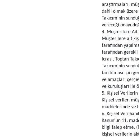
araştırmaları, müş
dahil olmak üzere 
Takıcım’nin sunduğ
vereceği onayı doğ
4. Müşterilere Ait 
Müşterilere ait kiş
tarafından yapılmas
tarafından gerekli
icrası, Toptan Takıc
Takıcım’nin sunduğu
tanıtılması için ge
ve amaçları çerçeve
ve kuruluşları ile 
5. Kişisel Veriler
Kişisel veriler, m
maddelerinde ve bu
6. Kişisel Veri Sah
Kanun’un 11. maddes
bilgi talep etme, (
kişisel verilerin a