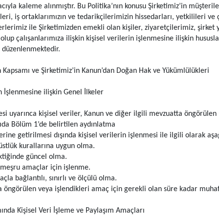
ıyla kaleme alınmıştır. Bu Politika’nın konusu Şirketimiz’in müşterileri
eri, iş ortaklarımızın ve tedarikçilerimizin hissedarları, yetkilileri ve
erlerimiz ile Şirketimizden emekli olan kişiler, ziyaretçilerimiz, şirket 
 olup çalışanlarımıza ilişkin kişisel verilerin işlenmesine ilişkin husus
 düzenlenmektedir.
 Kapsamı ve Şirketimiz’in Kanun’dan Doğan Hak ve Yükümlülükleri
n İşlenmesine ilişkin Genel İlkeler
i uyarınca kişisel veriler, Kanun ve diğer ilgili mevzuatta öngörülen 
ıda Bölüm 1’de belirtilen aydınlatma
ne getirilmesi dışında kişisel verilerin işlenmesi ile ilgili olarak aş
tlük kurallarına uygun olma.
tiğinde güncel olma.
 meşru amaçlar için işlenme.
la bağlantılı, sınırlı ve ölçülü olma.
 öngörülen veya işlendikleri amaç için gerekli olan süre kadar muha
nda Kişisel Veri İşleme ve Paylaşım Amaçları