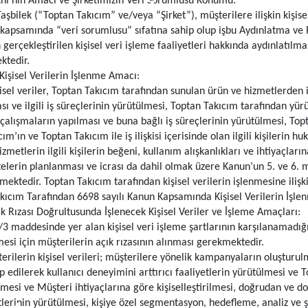
ni’nin Amacı ve Şirketimizin Veri Sorumlusu Konumu:
aşbilek (“Toptan Takıcım” ve/veya “Şirket”), müşterilere ilişkin kişise
kapsamında “veri sorumlusu” sıfatına sahip olup işbu Aydınlatma ve 
 gerçekleştirilen kişisel veri işleme faaliyetleri hakkında aydınlatılm
ktedir.
 Kişisel Verilerin İşlenme Amacı:
isel veriler, Toptan Takıcım tarafından sunulan ürün ve hizmetlerden il
ı ve ilgili iş süreçlerinin yürütülmesi, Toptan Takıcım tarafından yürütü
 çalışmaların yapılması ve buna bağlı iş süreçlerinin yürütülmesi, Topt
cım’ın ve Toptan Takıcım ile iş ilişkisi içerisinde olan ilgili kişilerin h
metlerin ilgili kişilerin beğeni, kullanım alışkanlıkları ve ihtiyaçlarına
itelerin planlanması ve icrası da dahil olmak üzere Kanun’un 5. ve 6. m
mektedir. Toptan Takıcım tarafından kişisel verilerin işlenmesine iliş
kıcım Tarafından 6698 sayılı Kanun Kapsamında Kişisel Verilerin İşlenm
ık Rızası Doğrultusunda İşlenecek Kişisel Veriler ve İşleme Amaçları:
/3 maddesinde yer alan kişisel veri işleme şartlarının karşılanamadığ
mesi için müşterilerin açık rızasının alınması gerekmektedir.
ilerin kişisel verileri; müşterilere yönelik kampanyaların oluşturulm
p edilerek kullanıcı deneyimini arttırıcı faaliyetlerin yürütülmesi ve 
irilmesi ve Müşteri ihtiyaçlarına göre kişiselleştirilmesi, doğrudan v
lerinin yürütülmesi, kişiye özel segmentasyon, hedefleme, analiz ve şi