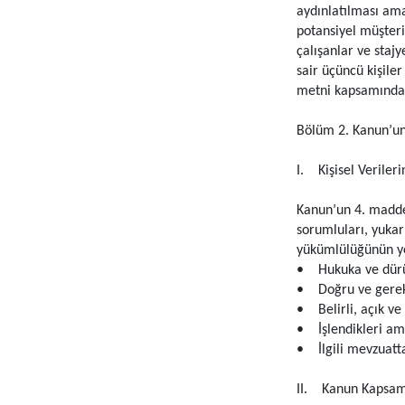
aydınlatılması amac
potansiyel müşteril
çalışanlar ve stajy
sair üçüncü kişiler
metni kapsamında
Bölüm 2. Kanun’un
I. Kişisel Verileri
Kanun’un 4. maddes
sorumluları, yukar
yükümlülüğünün yeri
• Hukuka ve dürüs
• Doğru ve gerek
• Belirli, açık ve
• İşlendikleri amaç
• İlgili mevzuatta
II. Kanun Kapsamı