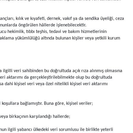
ançları, kılık ve kıyafeti, dernek, vakıf ya da sendika üyeliği, ceza
kanunlarda öngörülen hâllerde işlenebilecektir.
ucu hekimlik, tıbbı teşhis, tedavi ve bakım hizmetlerinin
 saklama yükümlülüğü altında bulunan kişiler veya yetkili kurum
a ilgilli veri sahibinden bu doğrultuda açık rıza alınmış olmasına
veri aktarımı da gerçekleştirilebilmekte olup bu doğrultuda
 dahi kişisel veri veya özel nitelikli kişisel veri aktarımı
l koşullara bağlamıştır. Buna göre, kişisel veriler;
eya birkaçının karşılandığı hallerde;
ilgili yabancı ülkedeki veri sorumlusu ile birlikte yeterli