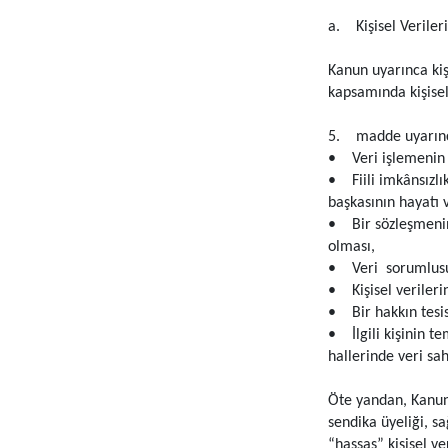
a. Kişisel Veriler
Kanun uyarınca kiş
kapsamında kişisel 
5. madde uyarınca 
• Veri işlemenin 
• Fiili imkânsızlı
başkasının hayatı 
• Bir sözleşmenin 
olması,
• Veri sorumlusu
• Kişisel verilerin
• Bir hakkın tesis
• İlgili kişinin t
hallerinde veri sa
Öte yandan, Kanun, 
sendika üyeliği, sa
“hassas” kişisel ve