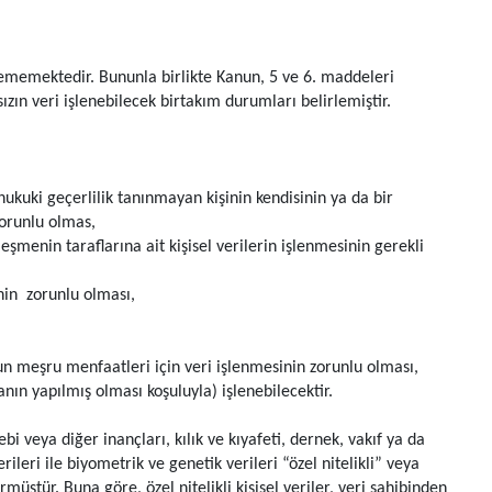
lenememektedir. Bununla birlikte Kanun, 5 ve 6. maddeleri
sızın veri işlenebilecek birtakım durumları belirlemiştir.
kuki geçerlilik tanınmayan kişinin kendisinin ya da bir
zorunlu olmas,
şmenin taraflarına ait kişisel verilerin işlenmesinin gerekli
in zorunlu olması,
n meşru menfaatleri için veri işlenmesinin zorunlu olması,
nın yapılmış olması koşuluyla) işlenebilecektir.
ebi veya diğer inançları, kılık ve kıyafeti, dernek, vakıf ya da
rileri ile biyometrik ve genetik verileri “özel nitelikli” veya
müştür. Buna göre, özel nitelikli kişisel veriler, veri sahibinden