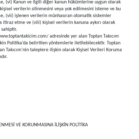
eme, (vi) Kanun ve ilgili diğer kanun hükümlerine uygun olarak
şisel verilerin silinmesini veya yok edilmesini isteme ve bu
me, (vii) işlenen verilerin münhasıran otomatik sistemler
 itiraz etme ve (viii) kişisel verilerin kanuna aykırı olarak
sahiptir.
s://www.toptantakicim.com/ adresinde yer alan Toptan Takıcım
n Politika’da belirtilen yöntemlerle iletilebilecektir. Toptan
n Takıcım’nin taleplere ilişkin olarak Kişisel Verileri Koruma
dır.
ENMESİ VE KORUNMASINA İLİŞKİN POLİTİKA