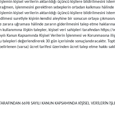
şlemin kişisel verilerin aktarıldığı üçüncü kişilere bildirilmesini ist
rağmen, işlenmesini gerektiren sebeplerin ortadan kalkması hâlinde ki
lemin kişisel verilerin aktarıldığı üçüncü kişilere bildirilmesini iste
edilmesi suretiyle kişinin kendisi aleyhine bir sonucun ortaya çıkmasına
e zarara uğraması hâlinde zararın giderilmesini talep etme haklarına 
n kullanımına ilişkin talepler, kişisel veri sahipleri tarafından http
yılı Kanun Kapsamında Kişisel Verilerin İşlenmesi ve Korunmasına ilişki
u talepleri değerlendirerek 30 gün içerisinde sonuçlandıracaktır. Topta
elirlenen (varsa) ücret tarifesi üzerinden ücret talep etme hakkı saklı
ARAFINDAN 6698 SAYILI KANUN KAPSAMINDA KİŞİSEL VERİLERİN İŞL