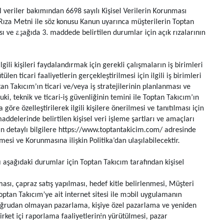
l veriler bakımından 6698 sayılı Kişisel Verilerin Korunması
Rıza Metni ile söz konusu Kanun uyarınca müşterilerin Toptan
ası ve aşağıda 3. maddede belirtilen durumlar için açık rızalarının
gili kişileri faydalandırmak için gerekli çalışmaların iş birimleri
len ticari faaliyetlerin gerçekleştirilmesi için ilgili iş birimleri
an Takıcım’ın ticari ve/veya iş stratejilerinin planlanması ve
ukuki, teknik ve ticari-iş güvenliğinin temini ile Toptan Takıcım’ın
 göre özelleştirilerek ilgili kişilere önerilmesi ve tanıtılması için
addelerinde belirtilen kişisel veri işleme şartları ve amaçları
kin detaylı bilgilere https://www.toptantakicim.com/ adresinde
esi ve Korunmasına ilişkin Politika’dan ulaşılabilecektir.
ı aşağıdaki durumlar için Toptan Takıcım tarafından kişisel
ası, çapraz satış yapılması, hedef kitle belirlenmesi, Müşteri
Toptan Takıcım’ye ait internet sitesi ile mobil uygulamanın
e doğrudan olmayan pazarlama, kişiye özel pazarlama ve yeniden
rket içi raporlama faaliyetlerinin yürütülmesi, pazar