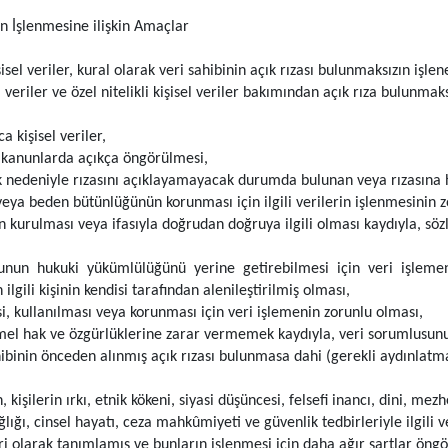
in İşlenmesine ilişkin Amaçlar
isel veriler, kural olarak veri sahibinin açık rızası bulunmaksızın iş
veriler ve özel nitelikli kişisel veriler bakımından açık rıza bulunmak
kişisel veriler,
kanunlarda açıkça öngörülmesi,
k nedeniyle rızasını açıklayamayacak durumda bulunan veya rızasına hu
veya beden bütünlüğünün korunması için ilgili verilerin işlenmesinin 
kurulması veya ifasıyla doğrudan doğruya ilgili olması kaydıyla, sözle
nun hukuki yükümlülüğünü yerine getirebilmesi için veri işlemen
 ilgili kişinin kendisi tarafından alenileştirilmiş olması,
i, kullanılması veya korunması için veri işlemenin zorunlu olması,
emel hak ve özgürlüklerine zarar vermemek kaydıyla, veri sorumlusunu
hibinin önceden alınmış açık rızası bulunmasa dahi (gerekli aydınlatma
kişilerin ırkı, etnik kökeni, siyasi düşüncesi, felsefi inancı, dini, mezh
ğlığı, cinsel hayatı, ceza mahkûmiyeti ve güvenlik tedbirleriyle ilgili ve
ri olarak tanımlamış ve bunların işlenmesi için daha ağır şartlar öngör