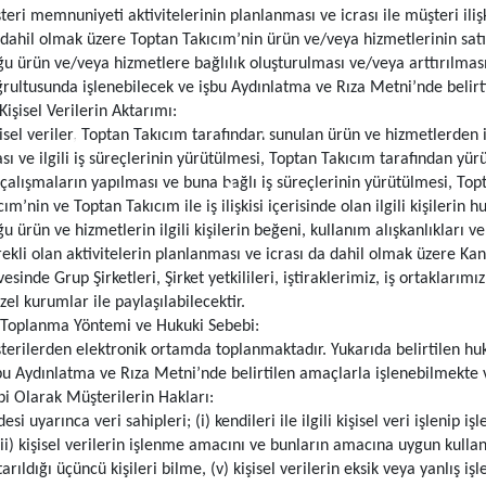
teri memnuniyeti aktivitelerinin planlanması ve icrası ile müşteri iliş
dahil olmak üzere Toptan Takıcım’nin ürün ve/veya hizmetlerinin satı
u ürün ve/veya hizmetlere bağlılık oluşturulması ve/veya arttırılmas
rultusunda işlenebilecek ve işbu Aydınlatma ve Rıza Metni’nde belirtil
Kişisel Verilerin Aktarımı:
isel veriler, Toptan Takıcım tarafından sunulan ürün ve hizmetlerden il
ı ve ilgili iş süreçlerinin yürütülmesi, Toptan Takıcım tarafından yürütü
 çalışmaların yapılması ve buna bağlı iş süreçlerinin yürütülmesi, Topt
ım’nin ve Toptan Takıcım ile iş ilişkisi içerisinde olan ilgili kişilerin 
 ürün ve hizmetlerin ilgili kişilerin beğeni, kullanım alışkanlıkları ve 
rekli olan aktivitelerin planlanması ve icrası da dahil olmak üzere Kan
sinde Grup Şirketleri, Şirket yetkilileri, iştiraklerimiz, iş ortakları
özel kurumlar ile paylaşılabilecektir.
in Toplanma Yöntemi ve Hukuki Sebebi:
üşterilerden elektronik ortamda toplanmaktadır. Yukarıda belirtilen huk
 Aydınlatma ve Rıza Metni’nde belirtilen amaçlarla işlenebilmekte v
ibi Olarak Müşterilerin Hakları:
i uyarınca veri sahipleri; (i) kendileri ile ilgili kişisel veri işlenip iş
iii) kişisel verilerin işlenme amacını ve bunların amacına uygun kullan
ktarıldığı üçüncü kişileri bilme, (v) kişisel verilerin eksik veya yanlış