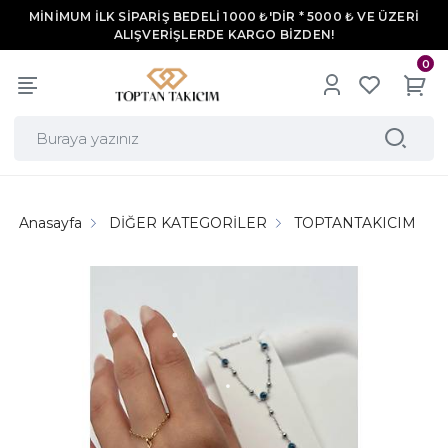
MİNİMUM İLK SİPARİŞ BEDELİ 1000 ₺'DİR * 5000 ₺ VE ÜZERİ
ALIŞVERİŞLERDE KARGO BİZDEN!
0
Anasayfa
DİĞER KATEGORİLER
TOPTANTAKICIM