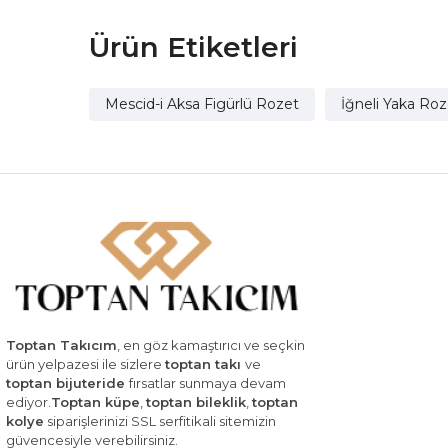
Ürün Etiketleri
Mescid-i Aksa Figürlü Rozet
İğneli Yaka Roz
Toptan Takıcım
, en göz kamaştırıcı ve seçkin
ürün yelpazesi ile sizlere
toptan takı
ve
toptan bijuteride
fırsatlar sunmaya devam
ediyor.
Toptan küpe
,
toptan bileklik
,
toptan
kolye
siparişlerinizi SSL serfitikali sitemizin
güvencesiyle verebilirsiniz.