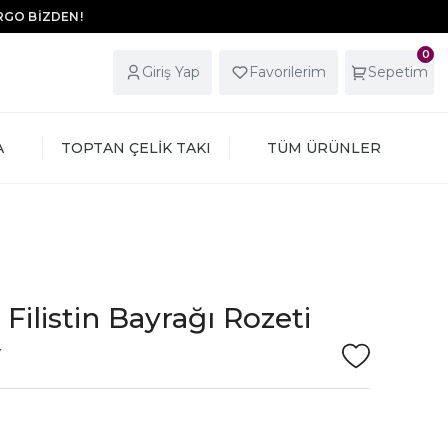
ARGO BİZDEN!
0
Giriş Yap
Favorilerim
Sepetim
A
TOPTAN ÇELİK TAKI
TÜM ÜRÜNLER
Filistin Bayrağı Rozeti
V