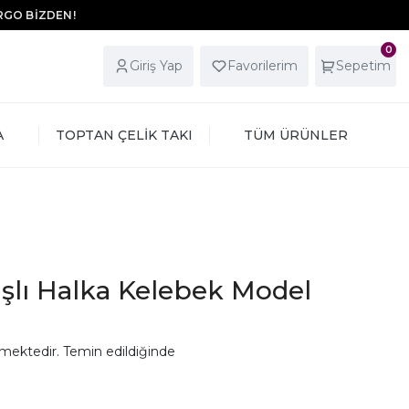
ARGO BİZDEN!
0
Giriş Yap
Favorilerim
Sepetim
A
TOPTAN ÇELİK TAKI
TÜM ÜRÜNLER
şlı Halka Kelebek Model
mektedir. Temin edildiğinde