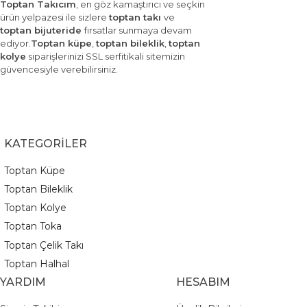
Toptan Takıcım
, en göz kamaştırıcı ve seçkin
ürün yelpazesi ile sizlere
toptan takı
ve
toptan bijuteride
fırsatlar sunmaya devam
ediyor.
Toptan küpe
,
toptan bileklik
,
toptan
kolye
siparişlerinizi SSL serfitikali sitemizin
güvencesiyle verebilirsiniz.
KATEGORİLER
Toptan Küpe
Toptan Bileklik
Toptan Kolye
Toptan Toka
Toptan Çelik Takı
Toptan Halhal
YARDIM
HESABIM