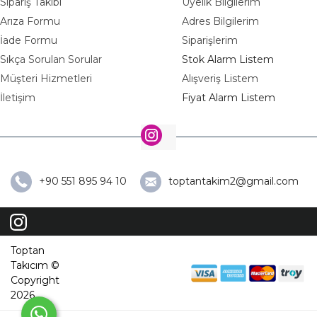
Sipariş Takibi
Üyelik Bilgilerim
Arıza Formu
Adres Bilgilerim
İade Formu
Siparişlerim
Sıkça Sorulan Sorular
Stok Alarm Listem
Müşteri Hizmetleri
Alışveriş Listem
İletişim
Fiyat Alarm Listem
+90 551 895 94 10
toptantakim2@gmail.com
Toptan
Takıcım ©
Copyright
2026