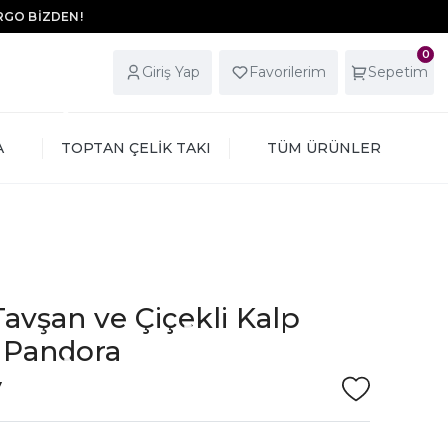
ARGO BİZDEN!
0
Giriş Yap
Favorilerim
Sepetim
A
TOPTAN ÇELİK TAKI
TÜM ÜRÜNLER
avşan ve Çiçekli Kalp
k Pandora
V