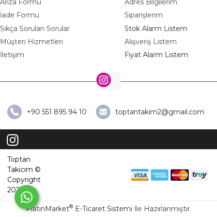
Arıza Formu
Adres Bilgilerim
İade Formu
Siparişlerim
Sıkça Sorulan Sorular
Stok Alarm Listem
Müşteri Hizmetleri
Alışveriş Listem
İletişim
Fiyat Alarm Listem
+90 551 895 94 10
toptantakim2@gmail.com
Toptan
Takıcım ©
Copyright
2026
®
PlatinMarket
E-Ticaret Sistemi
İle Hazırlanmıştır.