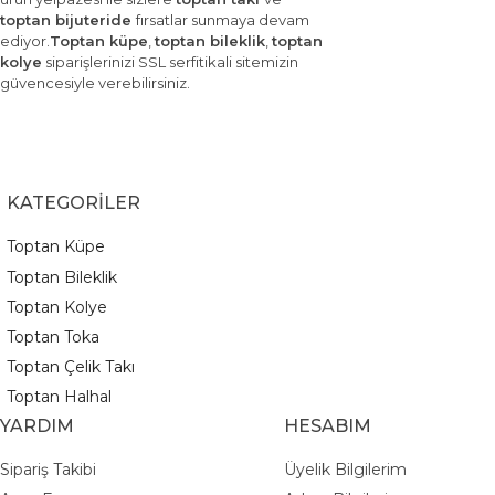
toptan bijuteride
fırsatlar sunmaya devam
ediyor.
Toptan küpe
,
toptan bileklik
,
toptan
kolye
siparişlerinizi SSL serfitikali sitemizin
güvencesiyle verebilirsiniz.
KATEGORİLER
Toptan Küpe
Toptan Bileklik
Toptan Kolye
Toptan Toka
Toptan Çelik Takı
Toptan Halhal
YARDIM
HESABIM
Sipariş Takibi
Üyelik Bilgilerim