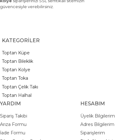
kolye
siparişlerinizi SSL serfitikali sitemizin
güvencesiyle verebilirsiniz.
KATEGORİLER
Toptan Küpe
Toptan Bileklik
Toptan Kolye
Toptan Toka
Toptan Çelik Takı
Toptan Halhal
YARDIM
HESABIM
Sipariş Takibi
Üyelik Bilgilerim
Arıza Formu
Adres Bilgilerim
İade Formu
Siparişlerim