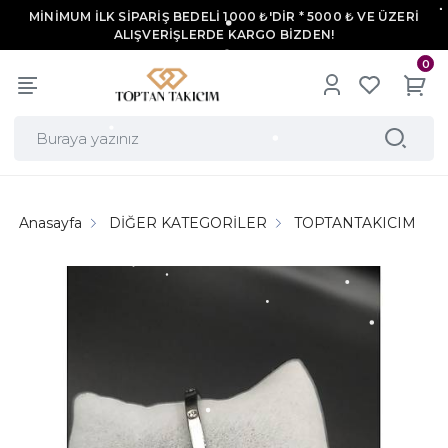
MİNİMUM İLK SİPARİŞ BEDELİ 1000 ₺'DİR * 5000 ₺ VE ÜZERİ
ALIŞVERİŞLERDE KARGO BİZDEN!
0
Anasayfa
DİĞER KATEGORİLER
TOPTANTAKICIM