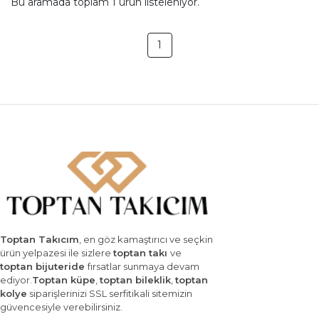
Bu aramada toplam
1
ürün listeleniyor.
1
Toptan Takıcım
, en göz kamaştırıcı ve seçkin
ürün yelpazesi ile sizlere
toptan takı
ve
toptan bijuteride
fırsatlar sunmaya devam
ediyor.
Toptan küpe
,
toptan bileklik
,
toptan
kolye
siparişlerinizi SSL serfitikali sitemizin
güvencesiyle verebilirsiniz.