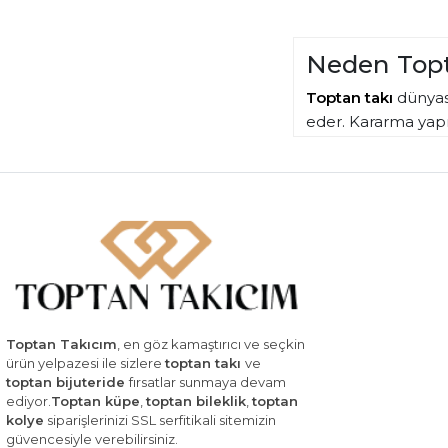
Neden Topt
Toptan takı
dünyası
eder. Kararma yapm
Halkalı, sallantıl
Mağazanızda trendl
Toptan alım avanta
sunun. Çelik küpele
Toptan Takıcım
, en göz kamaştırıcı ve seçkin
ürün yelpazesi ile sizlere
toptan takı
ve
toptan bijuteride
fırsatlar sunmaya devam
ediyor.
Toptan küpe
,
toptan bileklik
,
toptan
kolye
siparişlerinizi SSL serfitikali sitemizin
güvencesiyle verebilirsiniz.