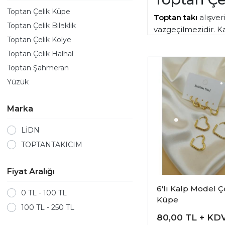
Toptan Çelik Küpe
Toptan takı
alışve
Toptan Çelik Bileklik
vazgeçilmezidir. Ka
Toptan Çelik Kolye
yaratabilirsiniz.
Toptan Çelik Halhal
Toptan Şahmeran
Yüzük
Marka
LİDN
TOPTANTAKICIM
Fiyat Aralığı
6'lı Kalp Model Ç
0 TL - 100 TL
Küpe
100 TL - 250 TL
80,00
TL + KD