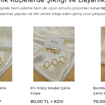
rişinde hem estetik hem de uzun ömürlü çözümler sunan
t
rarmaz yapıları ve her zevke hitap eden geniş ürün yelpazes
elik
6'lı Yıldız Model Çelik
Bombe
Küpe
Çelik
V
80,00
TL + KDV
70,0