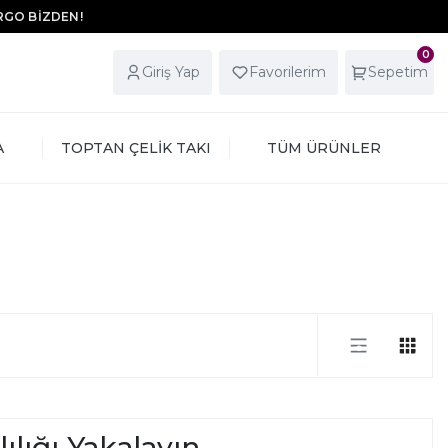
ARGO BİZDEN!
0
Giriş Yap
Favorilerim
Sepetim
A
TOPTAN ÇELİK TAKI
TÜM ÜRÜNLER
ılığı Yakalayın