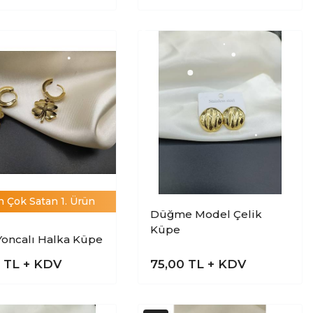
n Çok Satan 1. Ürün
Düğme Model Çelik
Küpe
Yoncalı Halka Küpe
0
TL + KDV
75,00
TL + KDV