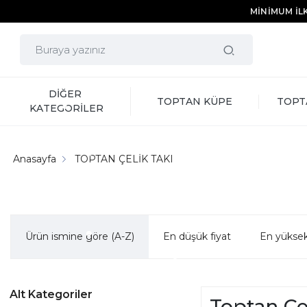
MİNİMUM İLK
DİĞER 
TOPTAN KÜPE
TOPT
KATEGORİLER
Anasayfa
TOPTAN ÇELİK TAKI
Ürün ismine göre (A-Z)
En düşük fiyat
En yüksek
Alt Kategoriler
Toptan Çel