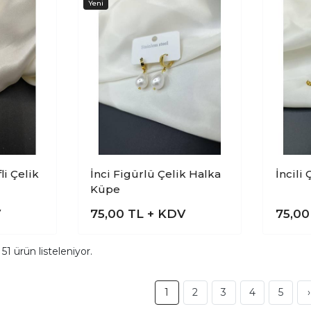
li Çelik
İnci Figürlü Çelik Halka
İncili
Küpe
V
75,00
TL + KDV
75,0
m
51
ürün listeleniyor.
1
2
3
4
5
›