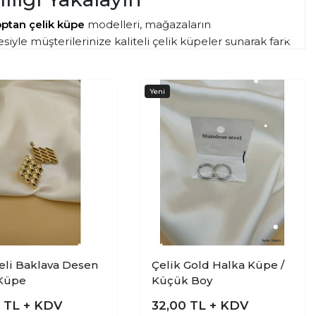
optan çelik küpe
modelleri, mağazaların
iyle müşterilerinize kaliteli çelik küpeler sunarak fark
li Baklava Desen
Çelik Gold Halka Küpe /
 Küpe
Küçük Boy
0
TL + KDV
32,00
TL + KDV