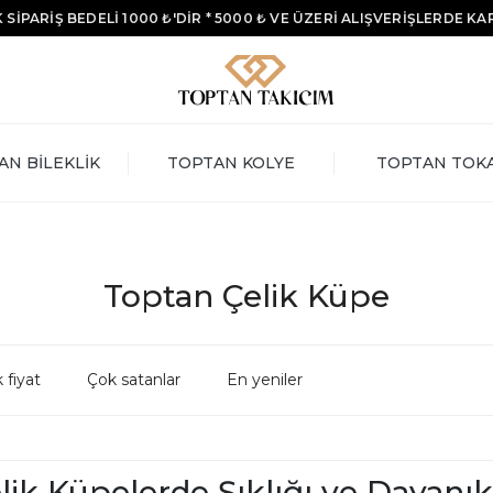
 SİPARİŞ BEDELİ 1000 ₺'DİR * 5000 ₺ VE ÜZERİ ALIŞVERİŞLERDE K
AN BİLEKLİK
TOPTAN KOLYE
TOPTAN TOK
Toptan Çelik Küpe
 fiyat
Çok satanlar
En yeniler
ik Küpelerde Şıklığı ve Dayanıkl