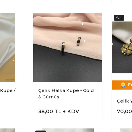
E
 Küpe /
Çelik Halka Küpe - Gold
& Gümüş
Çelik 
V
38,00
TL + KDV
70,0