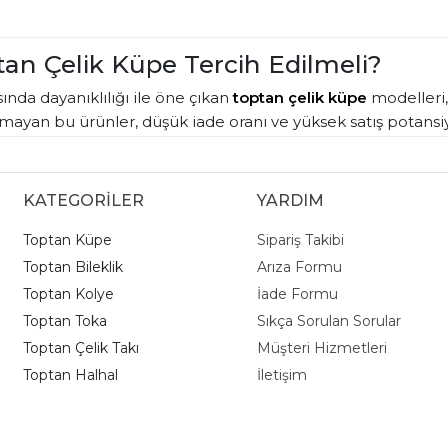
an Çelik Küpe Tercih Edilmeli?
nda dayanıklılığı ile öne çıkan
toptan çelik küpe
modelleri, 
ayan bu ürünler, düşük iade oranı ve yüksek satış potansiy
ı ve taşlı modellerden oluşan koleksiyonumuz, her bütçeye u
eri yakalamak için en çok tercih edilen
toptan küpe
çeşitle
KATEGORİLER
YARDIM
jıyla maliyetlerinizi düşürüp kâr marjınızı artırırken, müşt
Toptan Küpe
Sipariş Takibi
r, her sezonun en hızlı sirkülasyon sağlayan ürün grupları a
Toptan Bileklik
Arıza Formu
Toptan Kolye
İade Formu
Toptan Toka
Sıkça Sorulan Sorular
Toptan Çelik Takı
Müşteri Hizmetleri
Toptan Halhal
İletişim