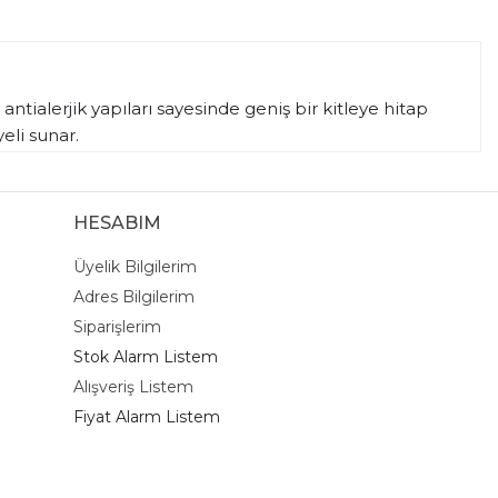
antialerjik yapıları sayesinde geniş bir kitleye hitap
eli sunar.
ygun
toptan çelik küpe
seçenekleri sunmaktadır.
rimizi stoklarınıza ekleyebilirsiniz.
HESABIM
erilerinize modası hiç geçmeyen zamansız tasarımlar
Üyelik Bilgilerim
rasındadır.
Adres Bilgilerim
Siparişlerim
Stok Alarm Listem
Alışveriş Listem
Fiyat Alarm Listem