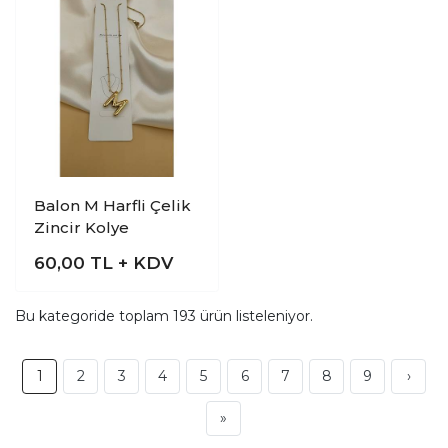
Balon M Harfli Çelik
Zincir Kolye
60,00
TL + KDV
Bu kategoride toplam
193
ürün listeleniyor.
1
2
3
4
5
6
7
8
9
›
»