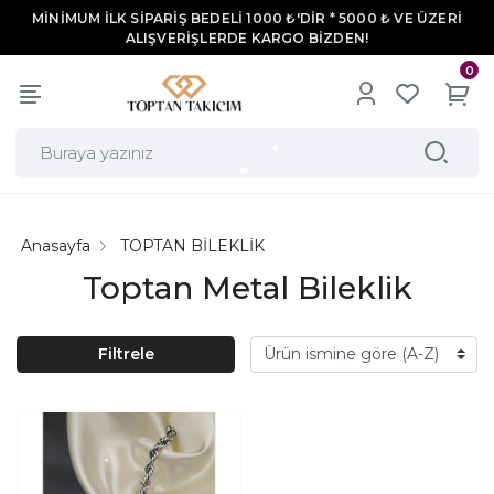
MİNİMUM İLK SİPARİŞ BEDELİ 1000 ₺'DİR * 5000 ₺ VE ÜZERİ
ALIŞVERİŞLERDE KARGO BİZDEN!
0
Anasayfa
TOPTAN BİLEKLİK
Toptan Metal Bileklik
Filtrele