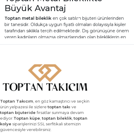
Büyük Avantaj
Toptan metal bileklik
en çok satılan bijuteri ürünlerinden
bir tanesidir. Oldukça uygun fiyatlı olmaları dolayısıyla kişiler
tarafından sıklıkla tercih edilmektedir. Dış görünüşüne önem
veren kadınların olmazsa olmazlarından olan bilekliklerin en
çok tercih edilenlerinden olan metal modeller erkekler
tarafından da kullanılmaktadır. Son derece sadece modelleri
olduğu gibi gösterişli modelleri de bulunmaktadır. Çok farklı
çeşit ve renklerde üretilebilen bu modellerin sade olanları
hem erkekler hem de kadınlar tarafından oldukça rağbet
görmektedir. Daha gösterişli ve şatafatlı modeller ise daha
çok kadınların tercihi olmaktadır. Ucuz fiyatlı olmaları
dolayısıyla oldukça fazla satılan bu ürünleri toptan bir şekilde
satın almak da mümkündür. Bu sayede bu ürünler çok daha
ucuza mal edilebilmekte ve bijuteriler karlarını
Toptan Takıcım
, en göz kamaştırıcı ve seçkin
artırabilmektedirler. Toptan metal bileklik modelleri sadece
ürün yelpazesi ile sizlere
toptan takı
ve
bijuteriler tarafından değil farklı birçok işletme tarafından da
toptan bijuteride
fırsatlar sunmaya devam
ediyor.
Toptan küpe
,
toptan bileklik
,
toptan
tercih edilmektedir. Farklı dükkan sahipleri bu takı çeşitlerini
kolye
siparişlerinizi SSL serfitikali sitemizin
ürün gamlarına ekleyerek ürün çeşitliliklerini artırmakta ve
güvencesiyle verebilirsiniz.
farklı müşterilere de hitap edebilmektedirler. Aynı zamanda