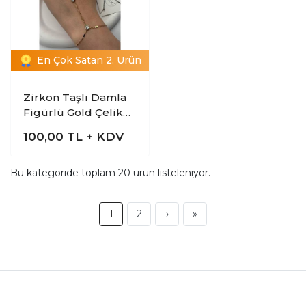
En Çok Satan 2. Ürün
Zirkon Taşlı Damla
Figürlü Gold Çelik
Şahmeran Bileklik
100,00
TL + KDV
Bu kategoride toplam
20
ürün listeleniyor.
1
2
›
»