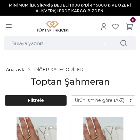
MİNİMUM İLK SİPARİŞ BEDELİ 1000 ₺'DİR * 5000 ₺ VE ÜZERİ
ALIŞVERİŞLERDE KARGO BİZDEN!
0
Anasayfa
DİĞER KATEGORİLER
Toptan Şahmeran
Filtrele