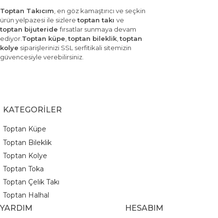
Toptan Takıcım
, en göz kamaştırıcı ve seçkin
ürün yelpazesi ile sizlere
toptan takı
ve
toptan bijuteride
fırsatlar sunmaya devam
ediyor.
Toptan küpe
,
toptan bileklik
,
toptan
kolye
siparişlerinizi SSL serfitikali sitemizin
güvencesiyle verebilirsiniz.
KATEGORİLER
Toptan Küpe
Toptan Bileklik
Toptan Kolye
Toptan Toka
Toptan Çelik Takı
Toptan Halhal
YARDIM
HESABIM