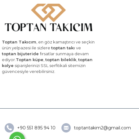
Toptan Takıcım
, en göz kamaştırıcı ve seçkin
ürün yelpazesi ile sizlere
toptan takı
ve
toptan bijuteride
fırsatlar sunmaya devam
ediyor.
Toptan küpe
,
toptan bileklik
,
toptan
kolye
siparişlerinizi SSL serfitikali sitemizin
güvencesiyle verebilirsiniz.
+90 551 895 94 10
toptantakim2@gmail.com