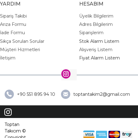
YARDIM
HESABIM
Sipariş Takibi
Üyelik Bilgilerim
Arıza Formu
Adres Bilgilerim
İade Formu
Siparişlerim
Sıkça Sorulan Sorular
Stok Alarm Listem
Müşteri Hizmetleri
Alışveriş Listem
İletişim
Fiyat Alarm Listem
+90 551 895 94 10
toptantakim2@gmail.com
Toptan
Takıcım ©
Copyright