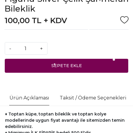
Bileklik
100,00 TL + KDV
-
+
SEPETE EKLE
Ürün Açıklaması
Taksit / Ödeme Seçenekleri
♦ Toptan küpe, toptan bileklik ve toptan kolye
modellerinde uygun fiyat avantajı ile sitemizden temin
edebilirsiniz.
♦
Mimimum İLK SİPARİŞ bedeli 500 tl'dir.