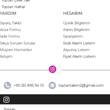
Toptan Çelik Takı
Toptan Halhal
YARDIM
HESABIM
Sipariş Takibi
Üyelik Bilgilerim
Arıza Formu
Adres Bilgilerim
İade Formu
Siparişlerim
Sıkça Sorulan Sorular
Stok Alarm Listem
Müşteri Hizmetleri
Alışveriş Listem
İletişim
Fiyat Alarm Listem
+90 551 895 94 10
toptantakim2@gmail.com
Toptan