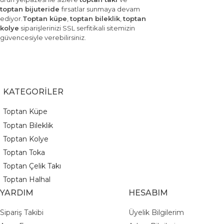
toptan bijuteride
fırsatlar sunmaya devam
ediyor.
Toptan küpe
,
toptan bileklik
,
toptan
kolye
siparişlerinizi SSL serfitikali sitemizin
güvencesiyle verebilirsiniz.
KATEGORİLER
Toptan Küpe
Toptan Bileklik
Toptan Kolye
Toptan Toka
Toptan Çelik Takı
Toptan Halhal
YARDIM
HESABIM
Sipariş Takibi
Üyelik Bilgilerim