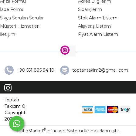
Arıza Formu
Adres Bilgilerim
İade Formu
Siparişlerim
Sıkça Sorulan Sorular
Stok Alarm Listem
Müşteri Hizmetleri
Alışveriş Listem
İletişim
Fiyat Alarm Listem
+90 551 895 94 10
toptantakim2@gmail.com
Toptan
Takıcım ©
Copyright
2026
®
PlatinMarket
E-Ticaret Sistemi
İle Hazırlanmıştır.