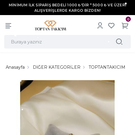
MİNİMUM İLK SİPARİŞ BEDELİ 1000 ₺'DİR * 5000 ₺ VE ÜZERİ
ALIŞVERİŞLERDE KARGO BİZDEN!
0
Anasayfa
DİĞER KATEGORİLER
TOPTANTAKICIM