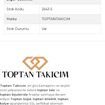
Stok Kodu
2643-5
Marka
TOPTANTAKICIM
Stok Durumu
Var
Toptan Takıcım
, en göz kamaştırıcı ve seçkin
ürün yelpazesi ile sizlere
toptan takı
ve
toptan bijuteride
fırsatlar sunmaya devam
ediyor.
Toptan küpe
,
toptan bileklik
,
toptan
kolye
siparişlerinizi SSL serfitikali sitemizin