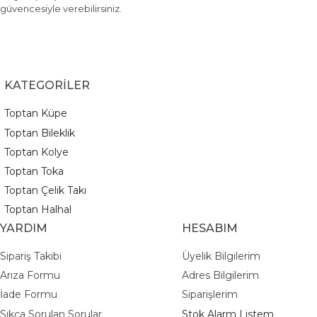
güvencesiyle verebilirsiniz.
KATEGORİLER
Toptan Küpe
Toptan Bileklik
Toptan Kolye
Toptan Toka
Toptan Çelik Takı
Toptan Halhal
YARDIM
HESABIM
Sipariş Takibi
Üyelik Bilgilerim
Arıza Formu
Adres Bilgilerim
İade Formu
Siparişlerim
Sıkça Sorulan Sorular
Stok Alarm Listem