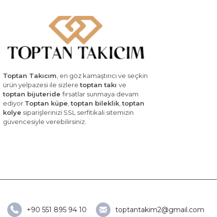
Toptan Takıcım
, en göz kamaştırıcı ve seçkin
ürün yelpazesi ile sizlere
toptan takı
ve
toptan bijuteride
fırsatlar sunmaya devam
ediyor.
Toptan küpe
,
toptan bileklik
,
toptan
kolye
siparişlerinizi SSL serfitikali sitemizin
güvencesiyle verebilirsiniz.
+90 551 895 94 10
toptantakim2@gmail.com