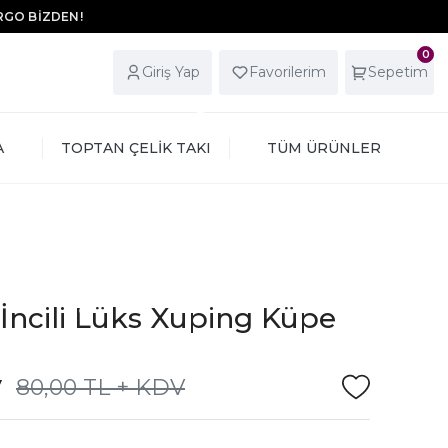
ARGO BİZDEN!
0
Giriş Yap
Favorilerim
Sepetim
A
TOPTAN ÇELİK TAKI
TÜM ÜRÜNLER
 İncili Lüks Xuping Küpe
V
80,00 TL + KDV