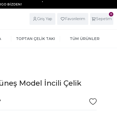
ARGO BİZDEN!
0
Giriş Yap
Favorilerim
Sepetim
A
TOPTAN ÇELİK TAKI
TÜM ÜRÜNLER
üneş Model İncili Çelik
V