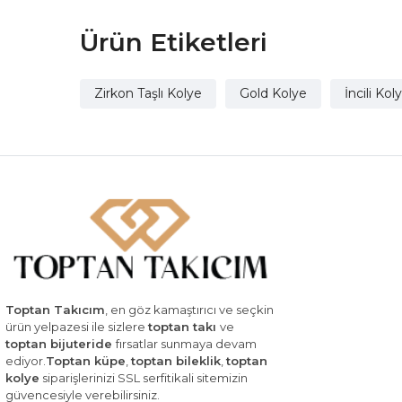
Ürün Etiketleri
Zirkon Taşlı Kolye
Gold Kolye
İncili Kol
Toptan Takıcım
, en göz kamaştırıcı ve seçkin
ürün yelpazesi ile sizlere
toptan takı
ve
toptan bijuteride
fırsatlar sunmaya devam
ediyor.
Toptan küpe
,
toptan bileklik
,
toptan
kolye
siparişlerinizi SSL serfitikali sitemizin
güvencesiyle verebilirsiniz.