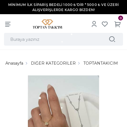
MİNİMUM İLK SİPARİŞ BEDELİ 1000 ₺'DİR * 5000 ₺ VE ÜZERİ
ALIŞVERİŞLERDE KARGO BİZDEN!
0
Anasayfa
DİĞER KATEGORİLER
TOPTANTAKICIM