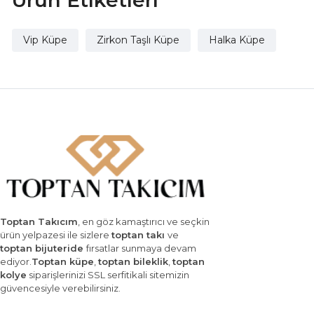
Ürün Etiketleri
Vip Küpe
Zirkon Taşlı Küpe
Halka Küpe
Toptan Takıcım
, en göz kamaştırıcı ve seçkin
ürün yelpazesi ile sizlere
toptan takı
ve
toptan bijuteride
fırsatlar sunmaya devam
ediyor.
Toptan küpe
,
toptan bileklik
,
toptan
kolye
siparişlerinizi SSL serfitikali sitemizin
güvencesiyle verebilirsiniz.