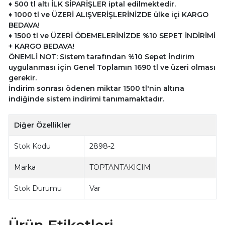
♦
500 tl altı İLK SİPARİŞLER iptal edilmektedir.
♦
10
00 tl ve ÜZERİ ALIŞVERİŞLERİNİZDE ülke içi KARGO
BEDAVA!
♦
1500 tl ve
ÜZERİ ÖDEMELERİNİZDE %10 SEPET İNDİRİMİ
+ KARGO BEDAVA!
ÖNEMLİ NOT: Sistem tarafından %10 Sepet İndirim
uygulanması için
Genel Toplamın 1690 tl ve üzeri olması
gerekir.
İndirim sonrası ödenen miktar 1500 tl'nin altına
indiğinde sistem indirimi tanımamaktadır.
Diğer Özellikler
Stok Kodu
2898-2
Marka
TOPTANTAKICIM
Stok Durumu
Var