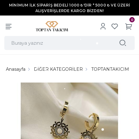
MİNİMUM İLK SİPARİŞ BEDELİ 1000 ₺'DİR * 5000 ₺ VE ÜZERİ
ALIŞVERİŞLERDE KARGO BİZDEN!
0
Anasayfa
DİĞER KATEGORİLER
TOPTANTAKICIM