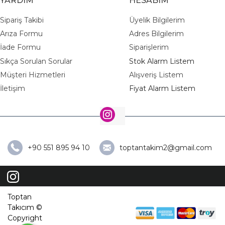
YARDIM
HESABIM
Sipariş Takibi
Üyelik Bilgilerim
Arıza Formu
Adres Bilgilerim
İade Formu
Siparişlerim
Sıkça Sorulan Sorular
Stok Alarm Listem
Müşteri Hizmetleri
Alışveriş Listem
İletişim
Fiyat Alarm Listem
+90 551 895 94 10
toptantakim2@gmail.com
Toptan
Takıcım ©
Copyright