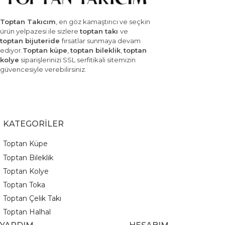
Toptan Takıcım
, en göz kamaştırıcı ve seçkin
ürün yelpazesi ile sizlere
toptan takı
ve
toptan bijuteride
fırsatlar sunmaya devam
ediyor.
Toptan küpe
,
toptan bileklik
,
toptan
kolye
siparişlerinizi SSL serfitikali sitemizin
güvencesiyle verebilirsiniz.
KATEGORİLER
Toptan Küpe
Toptan Bileklik
Toptan Kolye
Toptan Toka
Toptan Çelik Takı
Toptan Halhal