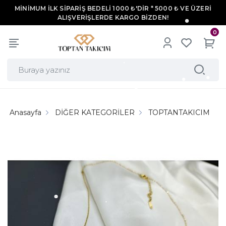
MİNİMUM İLK SİPARİŞ BEDELİ 1000 ₺'DİR * 5000 ₺ VE ÜZERİ
ALIŞVERİŞLERDE KARGO BİZDEN!
0
Anasayfa
DİĞER KATEGORİLER
TOPTANTAKICIM