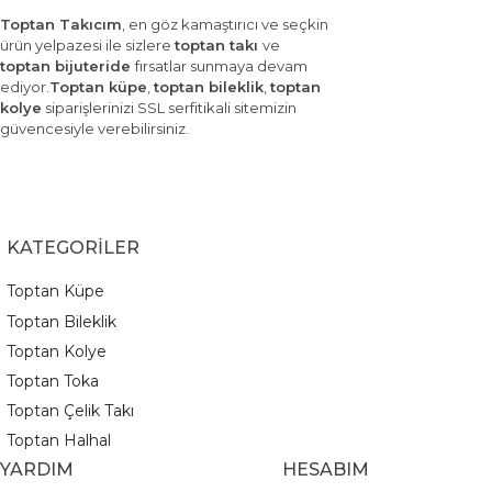
Toptan Takıcım
, en göz kamaştırıcı ve seçkin
ürün yelpazesi ile sizlere
toptan takı
ve
toptan bijuteride
fırsatlar sunmaya devam
ediyor.
Toptan küpe
,
toptan bileklik
,
toptan
kolye
siparişlerinizi SSL serfitikali sitemizin
güvencesiyle verebilirsiniz.
KATEGORİLER
Toptan Küpe
Toptan Bileklik
Toptan Kolye
Toptan Toka
Toptan Çelik Takı
Toptan Halhal
YARDIM
HESABIM